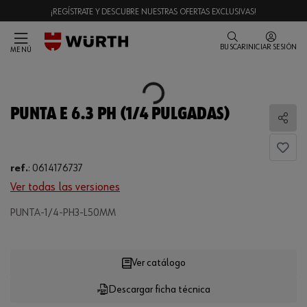
¡REGÍSTRATE Y DESCUBRE NUESTRAS OFERTAS EXCLUSIVAS!
BUSCAR
INICIAR SESIÓN
MENÚ
Loading...
PUNTA E 6.3 PH (1/4 PULGADAS)
Comp
ref.
:
0614176737
Ver todas las versiones
PUNTA-1/4-PH3-L50MM
Loading...
Ver catálogo
Descargar ficha técnica
CANTIDAD
UE