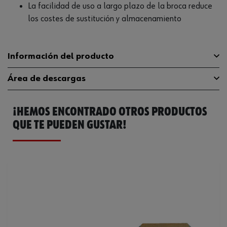
La facilidad de uso a largo plazo de la broca reduce
los costes de sustitución y almacenamiento
Información del producto
Área de descargas
Tipo de punta
PH
¡HEMOS ENCONTRADO OTROS PRODUCTOS
Longitud
50 mm
Catálogo General
0614176737
QUE TE PUEDEN GUSTAR!
Accionamiento
E 6.3 (1/4 pulgadas)
Ficha Técnica
32408704.pdf
Tamaño de la punta
PH3
Ficha Técnica
32408713.pdf
Tipo de accionamiento
Hexágono exterior
Ficha Técnica
59955238.pdf
Código del sistema armonizado
82079030000
Peso del producto (por artículo)
11.500 g