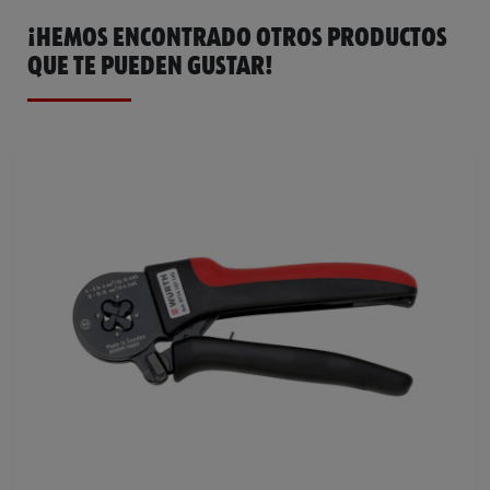
¡HEMOS ENCONTRADO OTROS PRODUCTOS
Longitud
390 mm
Catálogo General
0714036300
QUE TE PUEDEN GUSTAR!
Peso del producto (por artículo)
1300.000 g
Ficha Técnica
32408981.pdf