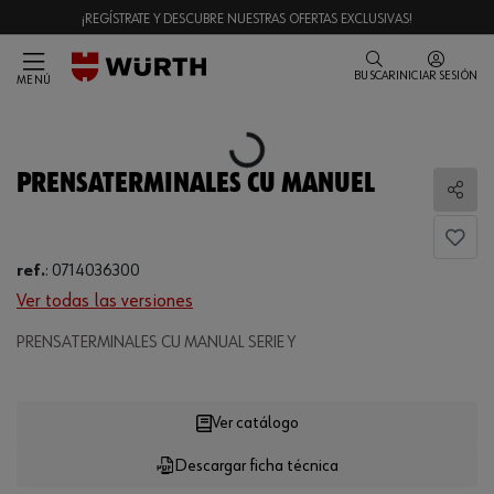
¡REGÍSTRATE Y DESCUBRE NUESTRAS OFERTAS EXCLUSIVAS!
BUSCAR
INICIAR SESIÓN
MENÚ
Loading...
PRENSATERMINALES CU MANUEL
Comp
ref.
:
0714036300
Ver todas las versiones
PRENSATERMINALES CU MANUAL SERIE Y
Loading...
Ver catálogo
Descargar ficha técnica
CANTIDAD
UE