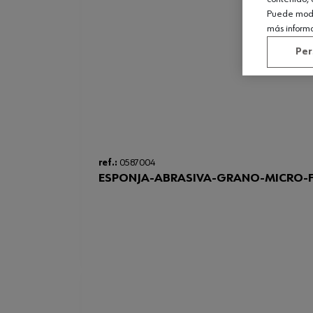
Puede modif
más inform
Per
ref.:
0587004
ESPONJA-ABRASIVA-GRANO-MICRO-F