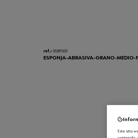
ref.:
0587001
ESPONJA-ABRASIVA-GRANO-MEDIO-
Infor
Este sitio 
contenido, 