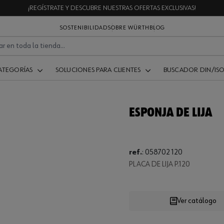
¡REGÍSTRATE Y DESCUBRE NUESTRAS OFERTAS EXCLUSIVAS!
SOSTENIBILIDAD
SOBRE WÜRTH
BLOG
ATEGORÍAS
SOLUCIONES PARA CLIENTES
BUSCADOR DIN/IS
ESPONJA DE LIJA
Loading...
ref.
:
058702 120
PLACA DE LIJA P.120
Ver catálogo