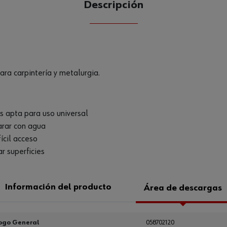
Descripción
CANTIDAD
UE
ara carpintería y metalurgia.
s apta para uso universal
arar con agua
ícil acceso
r superficies
Información del producto
Área de descargas
ogo General
058702120