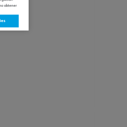
omo obtener
ies