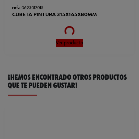
Loading...
ref.:
0693012015
Código del sistema armonizado
96034010000
CUBETA PINTURA 315X165X80MM
Peso del producto (por artículo)
19.500 g
Ver producto
¡HEMOS ENCONTRADO OTROS PRODUCTOS
QUE TE PUEDEN GUSTAR!