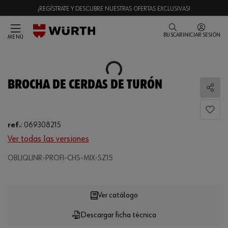
¡REGÍSTRATE Y DESCUBRE NUESTRAS OFERTAS EXCLUSIVAS!
BUSCAR
INICIAR SESIÓN
MENÚ
Loading...
BROCHA DE CERDAS DE TURÓN
Comp
ref.
:
069308215
Ver todas las versiones
Loading...
OBLIQLINR-PROFI-CHS-MIX-SZ15
Ver catálogo
Descargar ficha técnica
CANTIDAD
UE