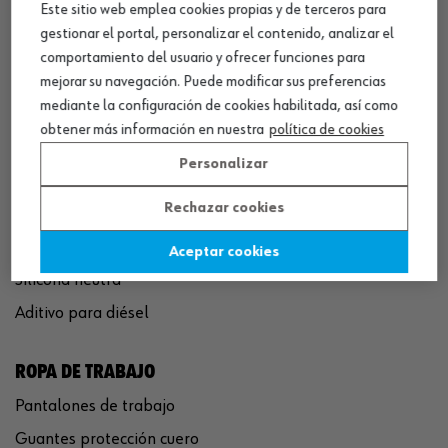
Este sitio web emplea cookies propias y de terceros para
QUÍMICOS
gestionar el portal, personalizar el contenido, analizar el
Limpiador de frenos
comportamiento del usuario y ofrecer funciones para
Eliminador de óxido
mejorar su navegación. Puede modificar sus preferencias
mediante la configuración de cookies habilitada, así como
Pegamento rápido
obtener más información en nuestra
política de cookies
Polímero sellador MS
Personalizar
Pistola espuma poliuretano
Rechazar cookies
Limpiador de motor
Convertidor de óxido
Aceptar cookies
Silicona neutra
Aditivo para diésel
ROPA DE TRABAJO
Pantalones de trabajo
Guantes protección cuero