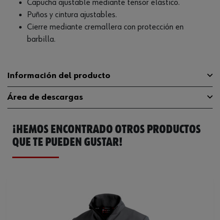
Capucha ajustable mediante tensor elástico.
Puños y cintura ajustables.
Cierre mediante cremallera con protección en
barbilla.
Información del producto
Área de descargas
Material
100 % poliéster
¡HEMOS ENCONTRADO OTROS PRODUCTOS
Color
Negro
Guía de tallas
guia-tallas
QUE TE PUEDEN GUSTAR!
Tamaño
M
Catálogo General
M411376001
Peso del tejido por m2
90 g
Ficha Técnica
640841792.pdf
Peso del producto (por artículo)
320.000 g