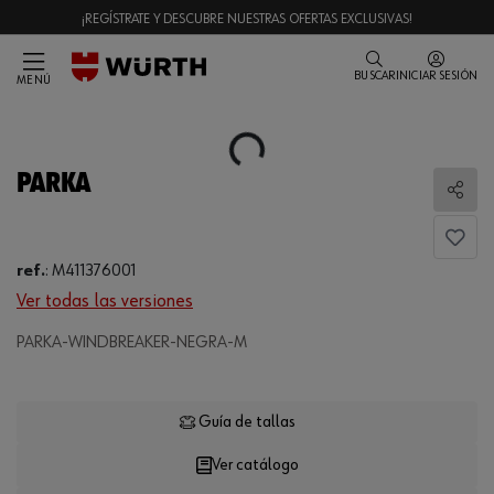
¡REGÍSTRATE Y DESCUBRE NUESTRAS OFERTAS EXCLUSIVAS!
BUSCAR
INICIAR SESIÓN
MENÚ
Loading...
PARKA
Comp
ref.
:
M411376001
Ver todas las versiones
PARKA-WINDBREAKER-NEGRA-M
Loading...
Guía de tallas
Ver catálogo
CANTIDAD
UE