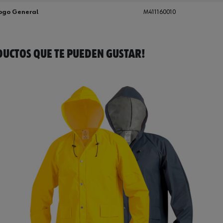
ogo General
M411160010
UCTOS QUE TE PUEDEN GUSTAR!