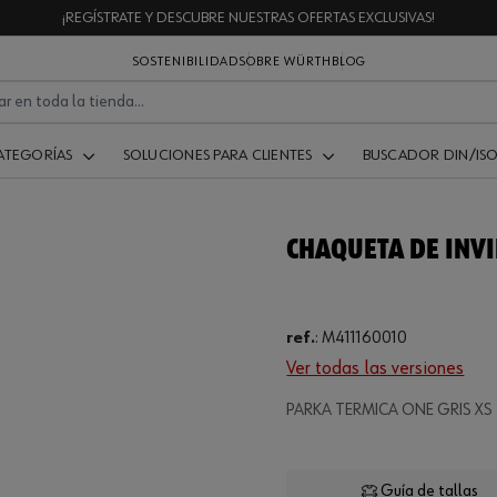
¡REGÍSTRATE Y DESCUBRE NUESTRAS OFERTAS EXCLUSIVAS!
SOSTENIBILIDAD
SOBRE WÜRTH
BLOG
ATEGORÍAS
SOLUCIONES PARA CLIENTES
BUSCADOR DIN/IS
CHAQUETA DE INVI
ref.
:
M411160010
Ver todas las versiones
Loading.
PARKA TERMICA ONE GRIS XS
Guía de tallas