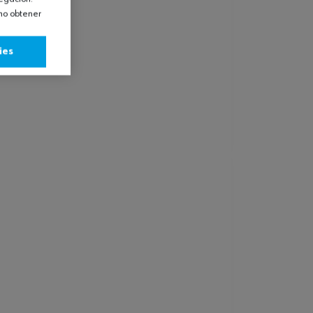
omo obtener
ies