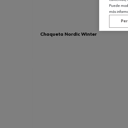
Puede modif
más inform
Per
Chaqueta Nordic Winter