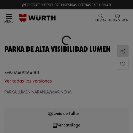
¡REGÍSTRATE Y DESCUBRE NUESTRAS OFERTAS EXCLUSIVAS!
BUSCAR
INICIAR SESIÓN
MENÚ
Loading...
PARKA DE ALTA VISIBILIDAD LUMEN
Comp
ref.
:
M409164001
Ver todas las versiones
PARKA LUMEN NARANJA/MARINO M
Loading...
Guía de tallas
Ver catálogo
CANTIDAD
UE