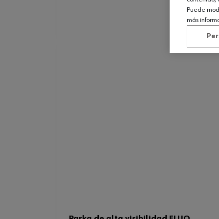
Puede modif
más inform
Per
Parka de alta visibilidad FLUO