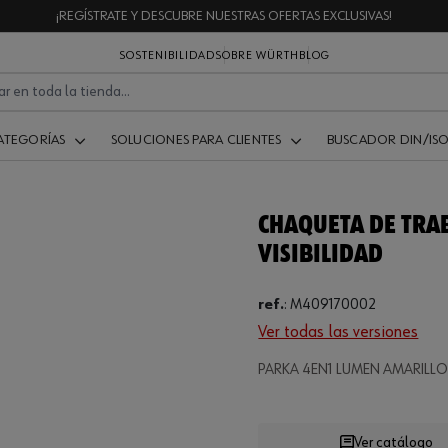
¡REGÍSTRATE Y DESCUBRE NUESTRAS OFERTAS EXCLUSIVAS!
SOSTENIBILIDAD
SOBRE WÜRTH
BLOG
ATEGORÍAS
SOLUCIONES PARA CLIENTES
BUSCADOR DIN/IS
CHAQUETA DE TRAB
VISIBILIDAD
ref.
:
M409170002
Ver todas las versiones
Loading...
PARKA 4EN1 LUMEN AMARILL
Ver catálogo