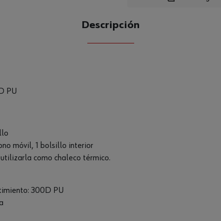
Descripción
CANTIDAD
UE
0D PU
llo
ono móvil, 1 bolsillo interior
 utilizarla como chaleco térmico.
stimiento: 300D PU
a