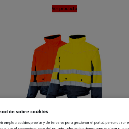
Ver producto
mación sobre cookies
web emplea cookies propias y de terceros para gestionar el portal, personalizar e
idad 2en1 LUMEN
analizar el comportamiento del usuario y ofrecer funciones para mejorar su na