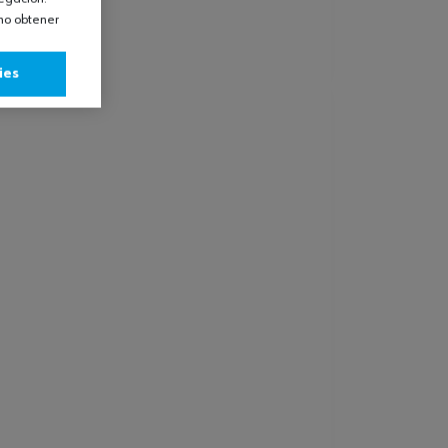
omo obtener
ies