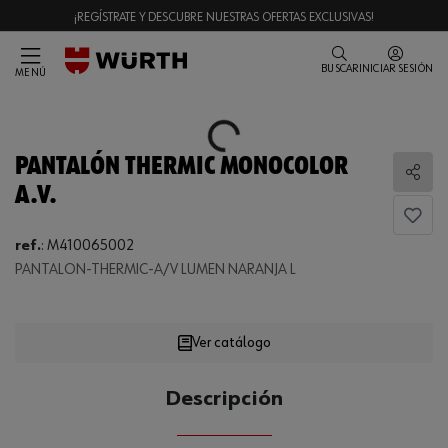
¡REGÍSTRATE Y DESCUBRE NUESTRAS OFERTAS EXCLUSIVAS!
BUSCAR
INICIAR SESIÓN
MENÚ
Loading...
PANTALÓN THERMIC MONOCOLOR
Comp
A.V.
ref.
:
M410065002
Loading...
PANTALON-THERMIC-A/V LUMEN NARANJA L
Ver catálogo
CANTIDAD
Descripción
UE