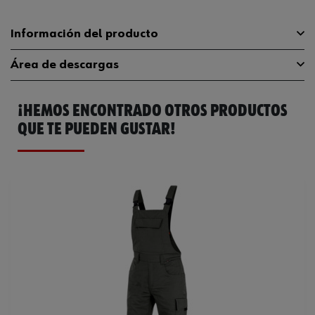
Información del producto
Área de descargas
Peso del producto (por artículo)
716 g
¡HEMOS ENCONTRADO OTROS PRODUCTOS
Catálogo General
M410065002
QUE TE PUEDEN GUSTAR!