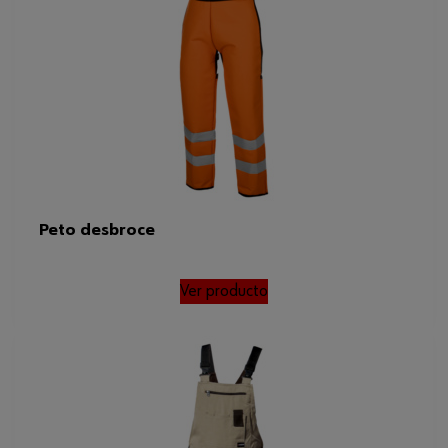
Peso del tejido por m2
245 g
Tamaño FR/ES/PT/BE
XL
Peso del producto (por artículo)
540.000 g
Peto desbroce
Ver producto