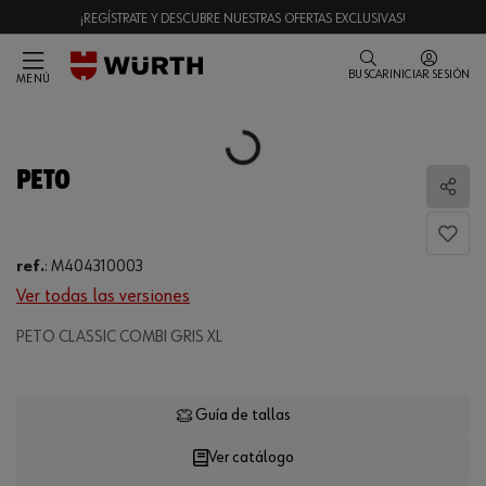
¡REGÍSTRATE Y DESCUBRE NUESTRAS OFERTAS EXCLUSIVAS!
BUSCAR
INICIAR SESIÓN
MENÚ
Loading...
PETO
Comp
ref.
:
M404310003
Ver todas las versiones
PETO CLASSIC COMBI GRIS XL
Loading...
Guía de tallas
Ver catálogo
CANTIDAD
UE