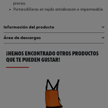
preciso.
Portarodilleras en tejido antiabrasión e impermeable.
Información del producto
Área de descargas
Material
65% poliéster, 35% algodón
¡HEMOS ENCONTRADO OTROS PRODUCTOS
Planchado a temperatura
Guía de tallas
guia-tallas
Instrucciones para el cuidado
media
QUE TE PUEDEN GUSTAR!
Catálogo General
M404310003
Lavable a
60°C
Ficha Técnica
98470836.pdf
Color
Gris
Tamaño
XL
Color de la rodillera
Negro
Material de la rodillera
100 % Cordura® 500D