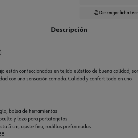
Descargar ficha téc
CANTIDAD
UE
Descripción
)
ajo están confeccionados en tejido elástico de buena calidad, 
dad con una sensación cómoda. Calidad y confort todo en uno
regla, bolsa de herramientas
oculto y lazo para portatarjetas
sta 5 cm, ajuste fino, rodillas preformadas
688