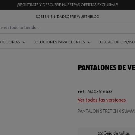
¡REGÍSTRATE Y DESCUBRE NUESTRAS OFERTAS EXCLUSIVAS!
SOSTENIBILIDAD
SOBRE WÜRTH
BLOG
ATEGORÍAS
SOLUCIONES PARA CLIENTES
BUSCADOR DIN/IS
PANTALONES DE V
ref.
:
M403616433
Ver todas las versiones
Loading...
PANTALON STRETCH X SUMMER
Guía de tallas