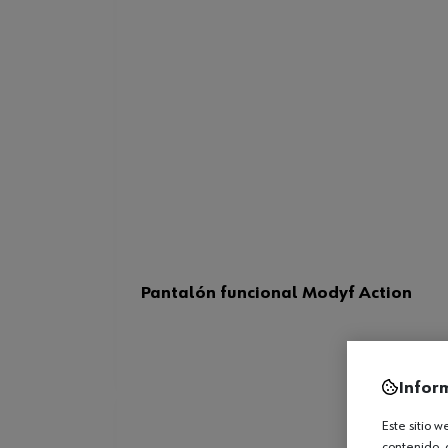
Pantalón funcional Modyf Action
Infor
Este sitio 
contenido, 