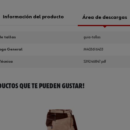
Información del producto
Área de descargas
e tallas
guia-tallas
ogo General
M403616433
Técnica
539246847.pdf
UCTOS QUE TE PUEDEN GUSTAR!