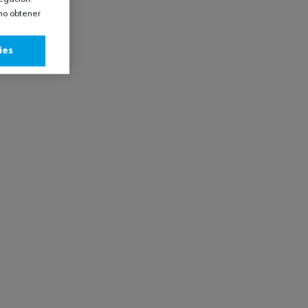
omo obtener
ies