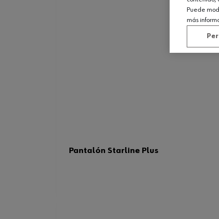
Puede modif
más inform
Per
Pantalón Starline Plus