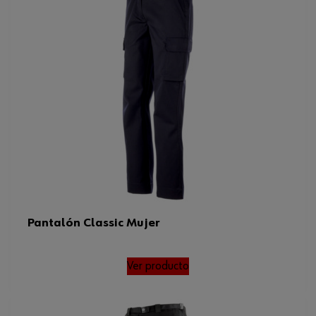
Color
Gris
Tamaño
60
Peso del tejido por m2
260 g
Tamaño FR/ES/PT/BE
54
Tamaño de confección GB
44
Código del sistema armonizado
620343110000
Peso del producto (por artículo)
643.000 g
Pantalón Classic Mujer
Ver producto