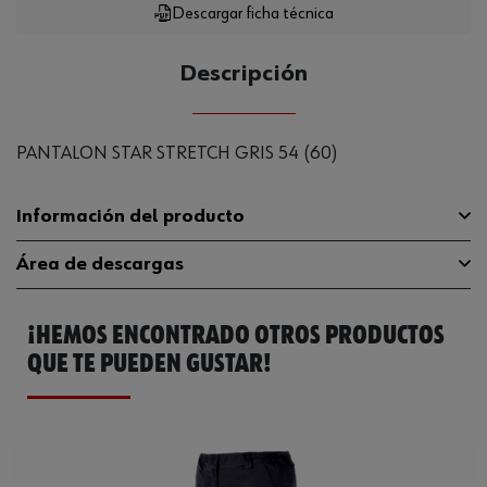
Descargar ficha técnica
Descripción
PANTALON STAR STRETCH GRIS 54 (60)
Información del producto
Área de descargas
65% poliéster, 32%
Material
algodón, 3 % elastano
¡HEMOS ENCONTRADO OTROS PRODUCTOS
Guía de tallas
guia-tallas
No limpiar en secoNo
QUE TE PUEDEN GUSTAR!
utilizar lejíaPlanchado a
Catálogo General
M403540439
Instrucciones para el cuidado
temperatura mediaSecado
normal
Ficha Técnica
247828773.pdf
Lavable a
60°C