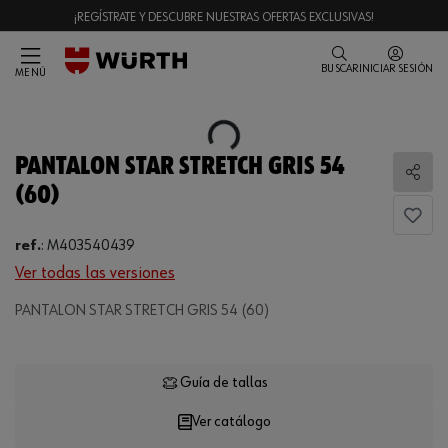
¡REGÍSTRATE Y DESCUBRE NUESTRAS OFERTAS EXCLUSIVAS!
BUSCAR
INICIAR SESIÓN
MENÚ
Loading...
PANTALON STAR STRETCH GRIS 54
Comp
(60)
ref.
:
M403540439
Ver todas las versiones
PANTALON STAR STRETCH GRIS 54 (60)
Loading...
Guía de tallas
Ver catálogo
CANTIDAD
UE