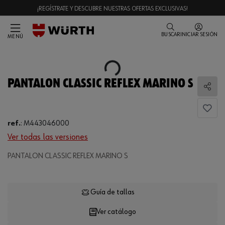
¡REGÍSTRATE Y DESCUBRE NUESTRAS OFERTAS EXCLUSIVAS!
BUSCAR
INICIAR SESIÓN
MENÚ
Loading...
PANTALON CLASSIC REFLEX MARINO S
Comp
ref.
:
M443046000
Ver todas las versiones
PANTALON CLASSIC REFLEX MARINO S
Loading...
Guía de tallas
Ver catálogo
CANTIDAD
UE