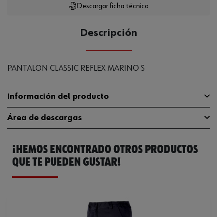
Descargar ficha técnica
Descripción
PANTALON CLASSIC REFLEX MARINO S
Información del producto
Área de descargas
Color
Azul marino
¡HEMOS ENCONTRADO OTROS PRODUCTOS
Tamaño
S
Guía de tallas
guia-tallas
QUE TE PUEDEN GUSTAR!
Código del sistema armonizado
610342000000
Catálogo General
M443046000
Peso del producto (por artículo)
555.000 g
Ficha Técnica
32410283.pdf