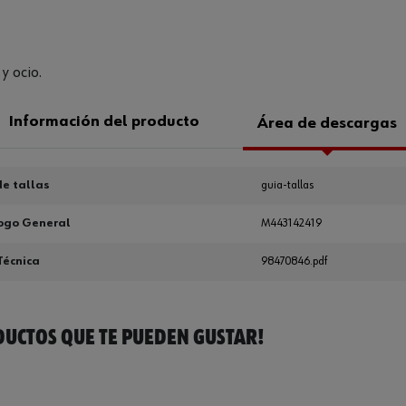
y ocio.
Información del producto
Área de descargas
e tallas
guia-tallas
ogo General
M443142419
Técnica
98470846.pdf
UCTOS QUE TE PUEDEN GUSTAR!