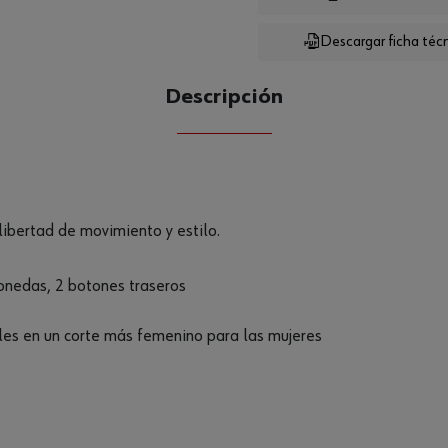
Loading...
Descargar ficha téc
CANTIDAD
UE
Descripción
ibertad de movimiento y estilo.
 monedas, 2 botones traseros
les en un corte más femenino para las mujeres