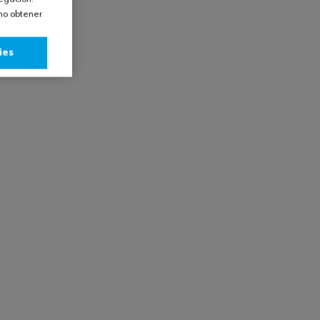
omo obtener
ies