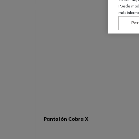
Puede modif
más inform
Per
Pantalón Cobra X