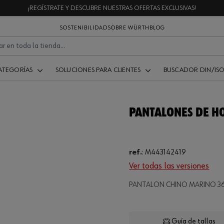
¡REGÍSTRATE Y DESCUBRE NUESTRAS OFERTAS EXCLUSIVAS!
SOSTENIBILIDAD
SOBRE WÜRTH
BLOG
ATEGORÍAS
SOLUCIONES PARA CLIENTES
BUSCADOR DIN/IS
PANTALONES DE 
ref.
:
M443142419
Ver todas las versiones
PANTALON CHINO MARINO 36
Guía de tallas