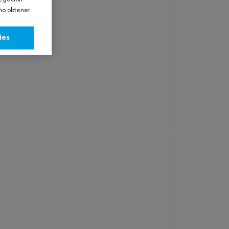
omo obtener
ies