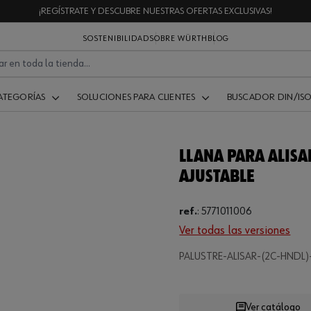
¡REGÍSTRATE Y DESCUBRE NUESTRAS OFERTAS EXCLUSIVAS!
SOSTENIBILIDAD
SOBRE WÜRTH
BLOG
ATEGORÍAS
SOLUCIONES PARA CLIENTES
BUSCADOR DIN/IS
LLANA PARA ALISA
AJUSTABLE
ref.
:
5771011006
Ver todas las versiones
Loading...
PALUSTRE-ALISAR-(2C-HNDL)
Ver catálogo