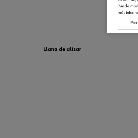
Puede modif
más inform
Per
Llana de alisar