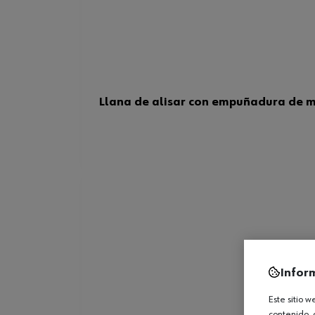
Llana de alisar con empuñadura de 
Infor
Este sitio 
contenido, 