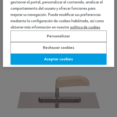
gestionar el portal, personalizar el contenido, analizar el
comportamiento del usuario y ofrecer funciones para
mejorar su navegación. Puede modificar sus preferencias
Llana de alisar con empuñadura de madera
mediante la configuración de cookies habilitada, así como
obtener más información en nuestra
política de cookies
Ver producto
Personalizar
Rechazar cookies
Aceptar cookies