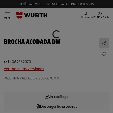
¡REGÍSTRATE Y DESCUBRE NUESTRAS OFERTAS EXCLUSIVAS!
BUSCAR
INICIAR SESIÓN
MENÚ
Loading...
BROCHA ACODADA DW
Comp
ref.
:
069362070
Ver todas las versiones
Loading...
PALETINA RADIADOR ZEBRA 70MM
Ver catálogo
Descargar ficha técnica
CANTIDAD
UE