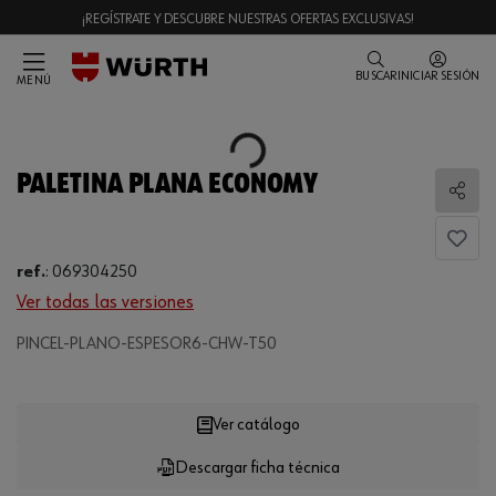
¡REGÍSTRATE Y DESCUBRE NUESTRAS OFERTAS EXCLUSIVAS!
BUSCAR
INICIAR SESIÓN
MENÚ
Loading...
PALETINA PLANA ECONOMY
Comp
ref.
:
069304250
Ver todas las versiones
PINCEL-PLANO-ESPESOR6-CHW-T50
Loading...
Ver catálogo
Descargar ficha técnica
CANTIDAD
UE