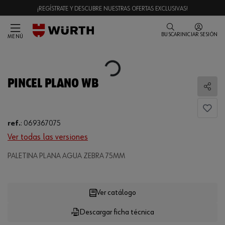
¡REGÍSTRATE Y DESCUBRE NUESTRAS OFERTAS EXCLUSIVAS!
BUSCAR
INICIAR SESIÓN
MENÚ
Loading...
PINCEL PLANO WB
Comp
ref.
:
069367075
Ver todas las versiones
PALETINA PLANA AGUA ZEBRA 75MM
Loading...
Ver catálogo
Descargar ficha técnica
CANTIDAD
UE