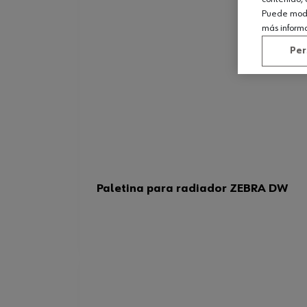
Puede modif
más inform
Per
Paletina para radiador ZEBRA DW