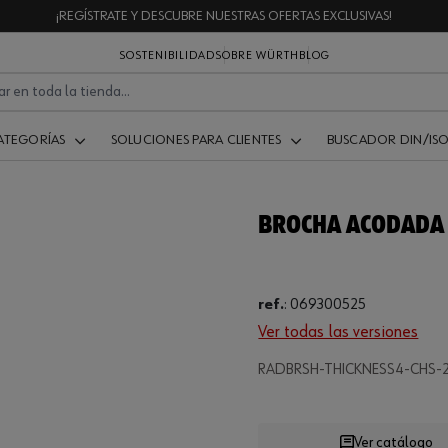
¡REGÍSTRATE Y DESCUBRE NUESTRAS OFERTAS EXCLUSIVAS!
SOSTENIBILIDAD
SOBRE WÜRTH
BLOG
ATEGORÍAS
SOLUCIONES PARA CLIENTES
BUSCADOR DIN/IS
BROCHA ACODADA
ref.
:
069300525
Ver todas las versiones
Loading...
RADBRSH-THICKNESS4-CHS-2
Ver catálogo