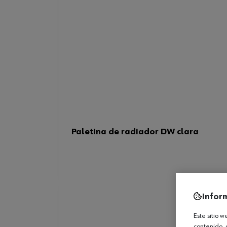
Paletina de radiador DW clara
Infor
Este sitio 
contenido, 