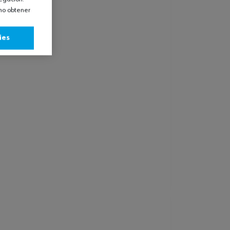
omo obtener
ies