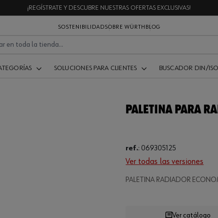
¡REGÍSTRATE Y DESCUBRE NUESTRAS OFERTAS EXCLUSIVAS!
SOSTENIBILIDAD
SOBRE WÜRTH
BLOG
ATEGORÍAS
SOLUCIONES PARA CLIENTES
BUSCADOR DIN/IS
PALETINA PARA R
ref.
:
069305125
Ver todas las versiones
Loading...
PALETINA RADIADOR ECON
Ver catálogo