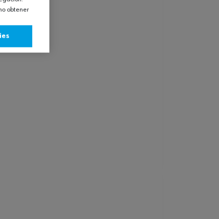
omo obtener
ies