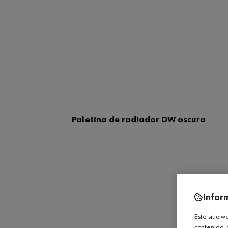
Paletina de radiador DW oscura
Infor
Este sitio 
contenido, 