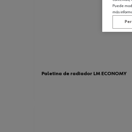
Puede modif
más inform
Per
Paletina de radiador LM ECONOMY