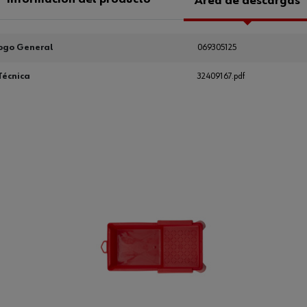
Área de descargas
ogo General
069305125
Técnica
32409167.pdf