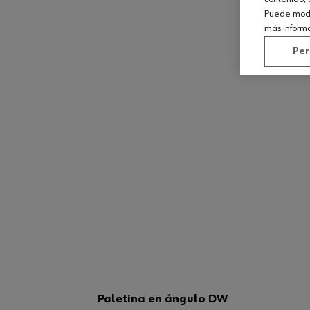
Puede modif
más inform
Per
Paletina en ángulo DW