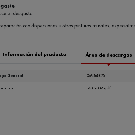
sgaste
duce el desgaste
eparación con dispersiones u otras pinturas murales, especialm
Información del producto
Área de descargas
ogo General
069368025
Técnica
530590095.pdf