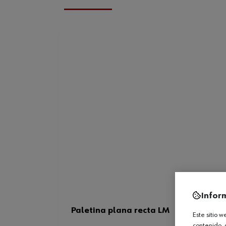
Infor
Paletina plana recta LM
Este sitio 
contenido, 