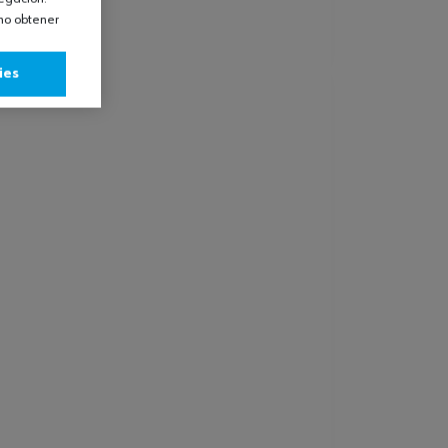
omo obtener
ies