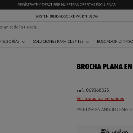
¡REGÍSTRATE Y DESCUBRE NUESTRAS OFERTAS EXCLUSIVAS!
SOSTENIBILIDAD
SOBRE WÜRTH
BLOG
ATEGORÍAS
SOLUCIONES PARA CLIENTES
BUSCADOR DIN/IS
BROCHA PLANA EN
ref.
:
069368025
Ver todas las versiones
Loading...
PALETINA EN ANGULO PARED
Ver catálogo