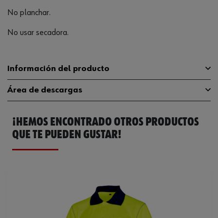
No planchar.
No usar secadora.
Información del producto
Área de descargas
Peso del producto (por artículo)
1.000 g
¡HEMOS ENCONTRADO OTROS PRODUCTOS
Catálogo General
M409191002
QUE TE PUEDEN GUSTAR!