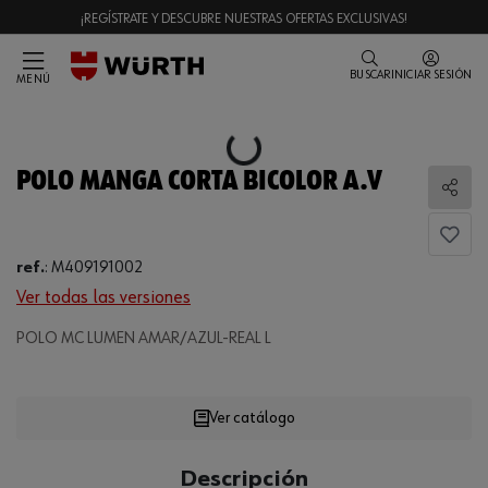
¡REGÍSTRATE Y DESCUBRE NUESTRAS OFERTAS EXCLUSIVAS!
BUSCAR
INICIAR SESIÓN
MENÚ
Loading...
POLO MANGA CORTA BICOLOR A.V
Comp
ref.
:
M409191002
Ver todas las versiones
Loading...
POLO MC LUMEN AMAR/AZUL-REAL L
Ver catálogo
CANTIDAD
Descripción
UE