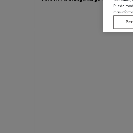
Puede modif
más inform
Per