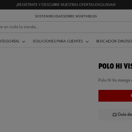
¡REGÍSTRATE Y DESCUBRE NUESTRAS OFERTAS EXCLUSIVAS!
SOSTENIBILIDAD
SOBRE WÜRTH
BLOG
ATEGORÍAS
SOLUCIONES PARA CLIENTES
BUSCADOR DIN/IS
POLO HI V
Polo Hi Vis manga 
Guía de