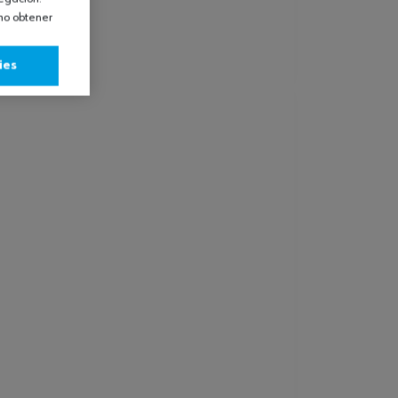
omo obtener
ies