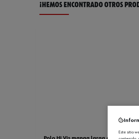
¡HEMOS ENCONTRADO OTROS PROD
Infor
Este sitio 
Polo Hi Vis manga larga doble capa
contenido, 