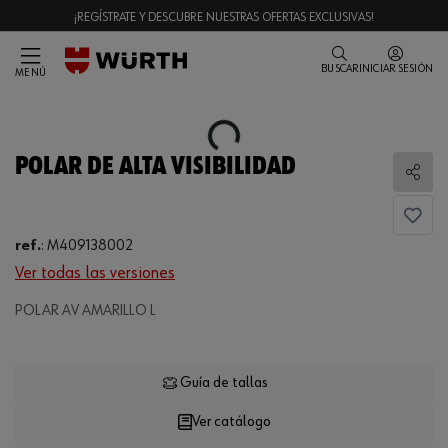
¡REGÍSTRATE Y DESCUBRE NUESTRAS OFERTAS EXCLUSIVAS!
BUSCAR
INICIAR SESIÓN
MENÚ
Loading...
POLAR DE ALTA VISIBILIDAD
Comp
ref.
:
M409138002
Ver todas las versiones
POLAR AV AMARILLO L
Loading...
Guía de tallas
Ver catálogo
CANTIDAD
UE