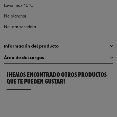
Lavar máx 40ºC
No planchar
No usar secadora
Información del producto
Área de descargas
Material
100 % poliéster
¡HEMOS ENCONTRADO OTROS PRODUCTOS
No limpiar en secoNo
Guía de tallas
guia-tallas
Instrucciones para el cuidado
plancharNo secar en
QUE TE PUEDEN GUSTAR!
secadoraNo utilizar lejía
Catálogo General
M409138002
Lavable a
40°C
Ficha Técnica
32410482.pdf
Color
Amarillo
Clase de rendimiento
3