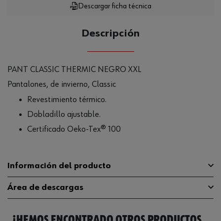
Descargar ficha técnica
Descripción
PANT CLASSIC THERMIC NEGRO XXL
Pantalones, de invierno, Classic
Revestimiento térmico.
Dobladillo ajustable.
Certificado Oeko-Tex® 100
Información del producto
Área de descargas
Color
Negro
¡HEMOS ENCONTRADO OTROS PRODUCTOS
Tamaño
XXL
Guía de tallas
guia-tallas