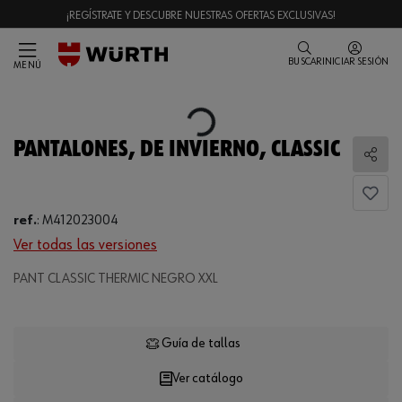
¡REGÍSTRATE Y DESCUBRE NUESTRAS OFERTAS EXCLUSIVAS!
BUSCAR
INICIAR SESIÓN
MENÚ
Loading...
PANTALONES, DE INVIERNO, CLASSIC
Comp
ref.
:
M412023004
Ver todas las versiones
PANT CLASSIC THERMIC NEGRO XXL
Loading...
Guía de tallas
Ver catálogo
CANTIDAD
UE