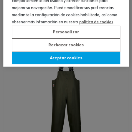
comportamiento del usuario y ofrecer funciones para
mejorar su navegación. Puede modificar sus preferencias
Pantalón Classic Thermic REFLEX
mediante la configuración de cookies habilitada, así como
obtener más información en nuestra
política de cookies
Ver producto
Personalizar
Rechazar cookies
Aceptar cookies