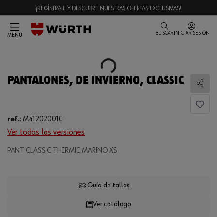
¡REGÍSTRATE Y DESCUBRE NUESTRAS OFERTAS EXCLUSIVAS!
BUSCAR
INICIAR SESIÓN
MENÚ
Loading...
PANTALONES, DE INVIERNO, CLASSIC
Comp
ref.
:
M412020010
Ver todas las versiones
Loading...
PANT CLASSIC THERMIC MARINO XS
Guía de tallas
Ver catálogo
CANTIDAD
UE