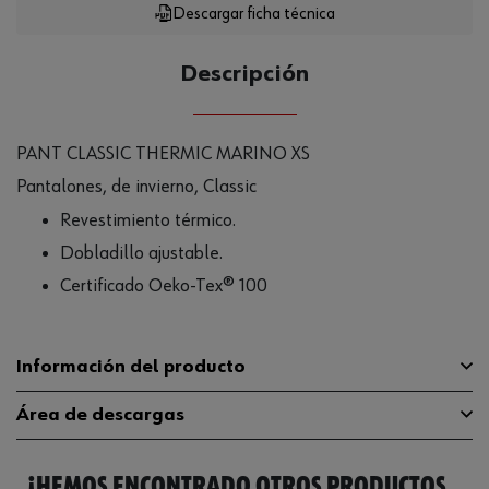
Descargar ficha técnica
Descripción
PANT CLASSIC THERMIC MARINO XS
Pantalones, de invierno, Classic
Revestimiento térmico.
Dobladillo ajustable.
Certificado Oeko-Tex® 100
Información del producto
Área de descargas
Color
Azul marino
¡HEMOS ENCONTRADO OTROS PRODUCTOS
Tamaño
XS
Guía de tallas
guia-tallas