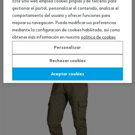
Este sitio web emplea cookies propias y de terceros para
gestionar el portal, personalizar el contenido, analizar el
comportamiento del usuario y ofrecer funciones para
mejorar su navegación. Puede modificar sus preferencias
mediante la configuración de cookies habilitada, así como
Pantalón de trabajo, otros
obtener más información en nuestra
política de cookies
Personalizar
Ver producto
Rechazar cookies
Aceptar cookies