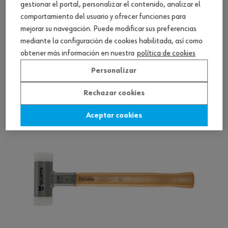
gestionar el portal, personalizar el contenido, analizar el
comportamiento del usuario y ofrecer funciones para
mejorar su navegación. Puede modificar sus preferencias
Martillo antirreb. Simplex ac. carc. plst.-
mediante la configuración de cookies habilitada, así como
caucho
obtener más información en nuestra
política de cookies
Ver producto
Personalizar
Rechazar cookies
Aceptar cookies