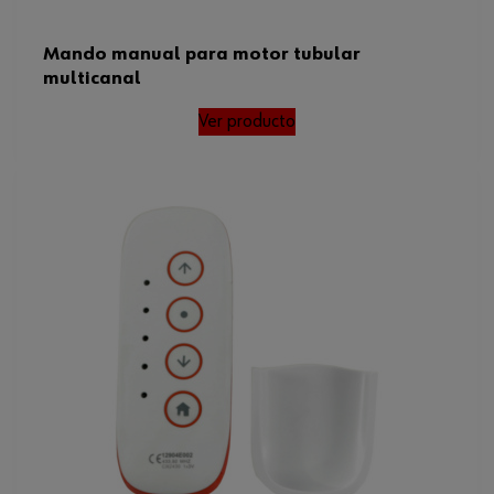
Mando manual para motor tubular
multicanal
Ver producto