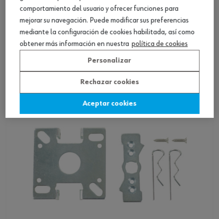
comportamiento del usuario y ofrecer funciones para
mejorar su navegación. Puede modificar sus preferencias
Receptor de mando para motor tubular
mediante la configuración de cookies habilitada, así como
multicanal
obtener más información en nuestra
política de cookies
Ver producto
Personalizar
Rechazar cookies
Aceptar cookies