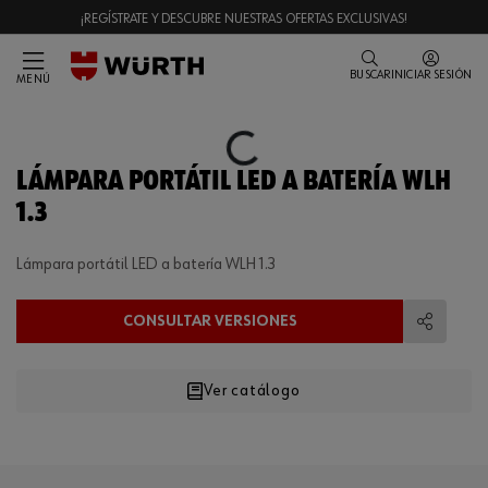
¡REGÍSTRATE Y DESCUBRE NUESTRAS OFERTAS EXCLUSIVAS!
BUSCAR
INICIAR SESIÓN
MENÚ
Loading...
LÁMPARA PORTÁTIL LED A BATERÍA WLH
1.3
Lámpara portátil LED a batería WLH 1.3
CONSULTAR VERSIONES
Compart
Ver catálogo