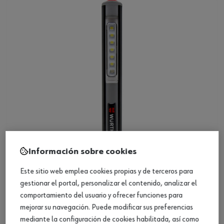
Información sobre cookies
Este sitio web emplea cookies propias y de terceros para
Lámpara portátil LED a batería WL7
gestionar el portal, personalizar el contenido, analizar el
comportamiento del usuario y ofrecer funciones para
Ver producto
mejorar su navegación. Puede modificar sus preferencias
mediante la configuración de cookies habilitada, así como