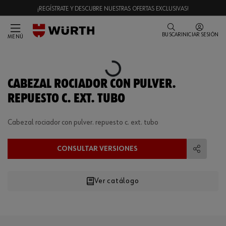
¡REGÍSTRATE Y DESCUBRE NUESTRAS OFERTAS EXCLUSIVAS!
BUSCAR
INICIAR SESIÓN
MENÚ
Loading...
CABEZAL ROCIADOR CON PULVER.
REPUESTO C. EXT. TUBO
Cabezal rociador con pulver. repuesto c. ext. tubo
CONSULTAR VERSIONES
Compart
Ver catálogo