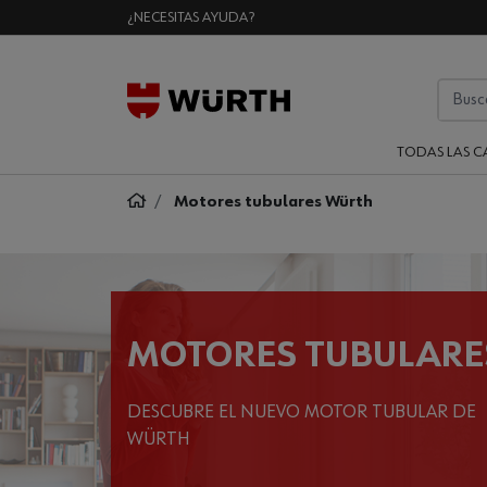
¿NECESITAS AYUDA?
TODAS LAS C
Motores tubulares Würth
MOTORES TUBULARE
DESCUBRE EL NUEVO MOTOR TUBULAR DE
WÜRTH