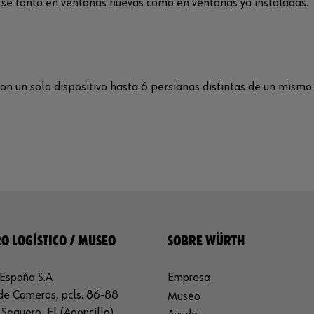
rse tanto en ventanas nuevas como en ventanas ya instaladas.
on un solo dispositivo hasta 6 persianas distintas de un mismo
O LOGÍSTICO / MUSEO
SOBRE WÜRTH
España S.A
Empresa
de Cameros, pcls. 86-88
Museo
Sequero, El (Agoncillo)