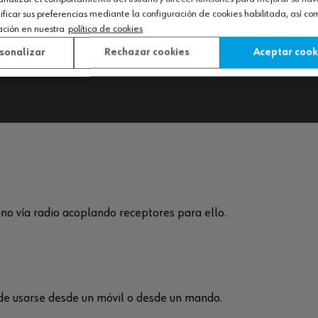
icar sus preferencias mediante la configuración de cookies habilitada, así c
del
Motor silencioso, tranquilidad ambiental.
ación en nuestra
política de cookies
sonalizar
Rechazar cookies
Aceptar cook
uno vía radio acoplando receptores para ello.
ede usarse desde un móvil o desde un mando.