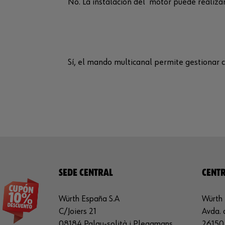
No. La instalación del motor puede realiza
Sí, el mando multicanal permite gestionar c
SEDE CENTRAL
CENTR
Würth España S.A
Würth 
C/Joiers 21
Avda. 
08184 Palau-solità i Plegamans
26150 