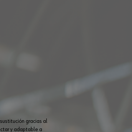
ustitución gracias al
ectar y adaptable a