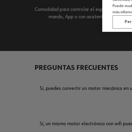
Puede modif
Comodidad para controlar el espacio a través 
más inform
mando, App o con asistentes de voz.
Per
PREGUNTAS FRECUENTES
Sí, puedes convertir un motor mecánico en 
Sí, un mismo motor electrónico con wifi pu