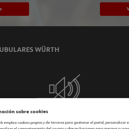
a
TUBULARES WÜRTH
mación sobre cookies
web emplea cookies propias y de terceros para gestionar el portal, personalizar e
Comodidad
analizar el comportamiento del usuario y ofrecer funciones para mejorar su na