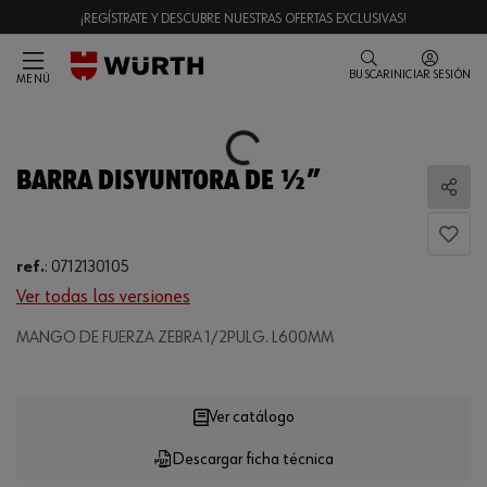
¡REGÍSTRATE Y DESCUBRE NUESTRAS OFERTAS EXCLUSIVAS!
BUSCAR
INICIAR SESIÓN
MENÚ
Loading...
BARRA DISYUNTORA DE ½”
Comp
ref.
:
0712130105
Ver todas las versiones
MANGO DE FUERZA ZEBRA 1/2PULG. L600MM
Loading...
Ver catálogo
Descargar ficha técnica
CANTIDAD
UE