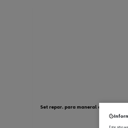
Set repar. para maneral de 1/2 pulg.
Infor
Este sitio 