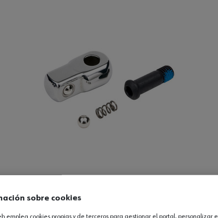
mación sobre cookies
Ver producto
web emplea cookies propias y de terceros para gestionar el portal, personalizar e