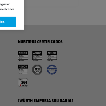
vegación.
omo obtener
ies
NUESTROS CERTIFICADOS
¡WÜRTH EMPRESA SOLIDARIA!