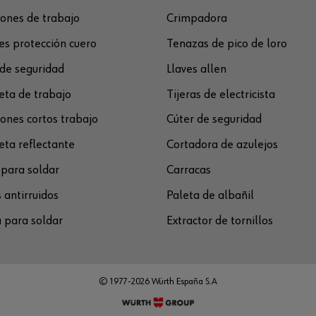
ones de trabajo
Crimpadora
s protección cuero
Tenazas de pico de loro
de seguridad
Llaves allen
ta de trabajo
Tijeras de electricista
ones cortos trabajo
Cúter de seguridad
ta reflectante
Cortadora de azulejos
para soldar
Carracas
 antirruidos
Paleta de albañil
 para soldar
Extractor de tornillos
© 1977-2026 Würth España S.A