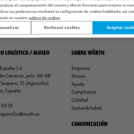
analizar el comportamiento del usuario y ofrecer funciones para mejorar su na
icar sus preferencias mediante la configuración de cookies habilitada, así c
ación en nuestra
política de cookies
sonalizar
Rechazar cookies
Aceptar cook
O LOGÍSTICO / MUSEO
SOBRE WÜRTH
España S.A
Empresa
de Cameros, pcls. 86-88
Museo
Sequero, El (Agoncillo)
Ayuda
ja, España
Compliance
Calidad
 03 01
Sostenibilidad
agoncillo@wurth.es
COMUNICACIÓN