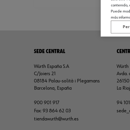
contenido, 
Puede modif
más inform
Per
SEDE CENTRAL
CENTR
Würth España S.A
Würth 
C/Joiers 21
Avda. 
08184 Palau-solità i Plegamans
26150 
Barcelona, España
La Rio
900 901 917
94 101
Fax:
93 864 62 03
sede_
tiendawurth@wurth.es