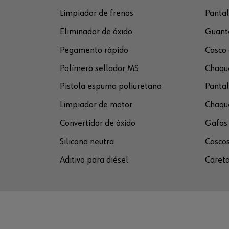
Limpiador de frenos
Pantal
Eliminador de óxido
Guante
Pegamento rápido
Casco 
Polímero sellador MS
Chaque
Pistola espuma poliuretano
Pantal
Limpiador de motor
Chaque
Convertidor de óxido
Gafas 
Silicona neutra
Cascos
Aditivo para diésel
Careta