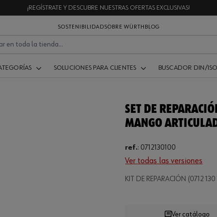
¡REGÍSTRATE Y DESCUBRE NUESTRAS OFERTAS EXCLUSIVAS!
SOSTENIBILIDAD
SOBRE WÜRTH
BLOG
ATEGORÍAS
SOLUCIONES PARA CLIENTES
BUSCADOR DIN/IS
SET DE REPARACIÓ
MANGO ARTICULADO
ref.
:
0712130100
Ver todas las versiones
Loading...
KIT DE REPARACIÓN (0712 130
Ver catálogo