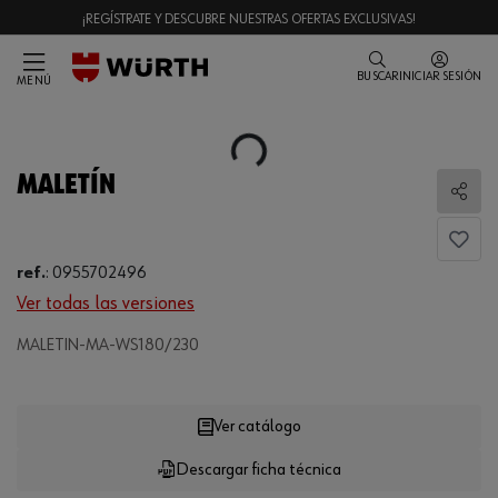
¡REGÍSTRATE Y DESCUBRE NUESTRAS OFERTAS EXCLUSIVAS!
BUSCAR
INICIAR SESIÓN
MENÚ
Loading...
MALETÍN
Comp
ref.
:
0955702496
Ver todas las versiones
MALETIN-MA-WS180/230
Loading...
Ver catálogo
Descargar ficha técnica
CANTIDAD
UE