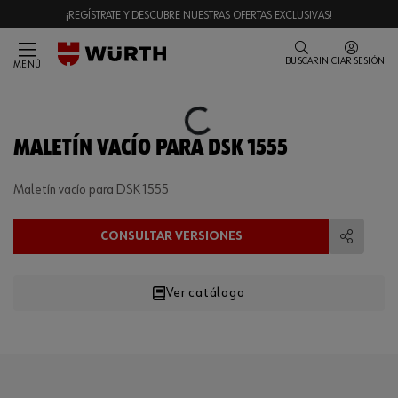
¡REGÍSTRATE Y DESCUBRE NUESTRAS OFERTAS EXCLUSIVAS!
BUSCAR
INICIAR SESIÓN
MENÚ
Loading...
MALETÍN VACÍO PARA DSK 1555
Maletín vacío para DSK 1555
CONSULTAR VERSIONES
Compart
Ver catálogo