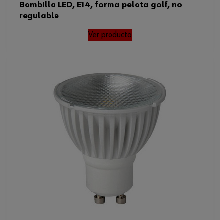
Designación del enchufe
E27
Bombilla LED, E14, forma pelota golf, no
regulable
Reemplaza la bombilla de
filamentos/bombilla halógena
60 W
con
Ver producto
Vida útil de la iluminación
25000 h
Temperatura de color
4000 K
Tensión nominal
230 V/CA
Código del sistema armonizado
94054090.00
Peso del producto (por artículo)
45.000 g
Atenuable
Sí, paso regulable
Condiciones de temperatura
-30 hasta 40 °C
mínima/máxima