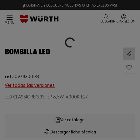
¡REGÍSTRATE Y DESCUBRE NUESTRAS OFERTAS EXCLUSIVAS!
BUSCAR
INICIAR SESIÓN
MENÚ
Loading...
BOMBILLA LED
Comp
ref.
:
0978300133
Ver todas las versiones
LED CLASSIC REG.3STEP 8,5W-4000K-E27
Loading...
Ver catálogo
Descargar ficha técnica
CANTIDAD
UE