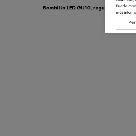
Puede modif
Bombilla LED GU10, regulable
más inform
Per