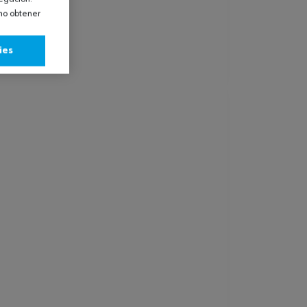
omo obtener
ies