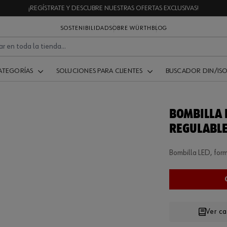
¡REGÍSTRATE Y DESCUBRE NUESTRAS OFERTAS EXCLUSIVAS!
SOSTENIBILIDAD
SOBRE WÜRTH
BLOG
ATEGORÍAS
SOLUCIONES PARA CLIENTES
BUSCADOR DIN/IS
BOMBILLA 
REGULABL
Bombilla LED, for
Ver c