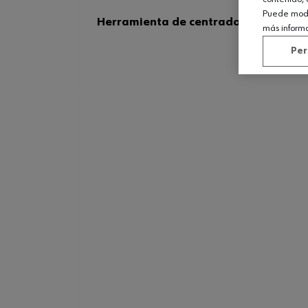
Puede modif
Herramienta de centrado de embrag
más inform
Per