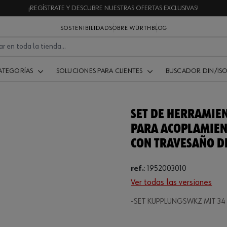
¡REGÍSTRATE Y DESCUBRE NUESTRAS OFERTAS EXCLUSIVAS!
SOSTENIBILIDAD
SOBRE WÜRTH
BLOG
ATEGORÍAS
SOLUCIONES PARA CLIENTES
BUSCADOR DIN/IS
SET DE HERRAMIE
PARA ACOPLAMIEN
CON TRAVESAÑO DE
ref.
:
1952003010
Ver todas las versiones
-SET KUPPLUNGSWKZ MIT 34
Loading...