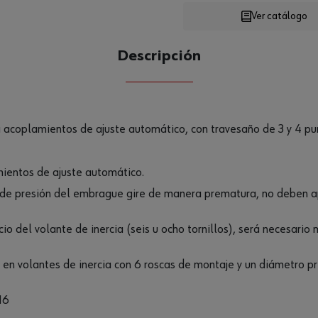
Ver catálogo
Descripción
CANTIDAD
UE
acoplamientos de ajuste automático, con travesaño de 3 y 4 pu
mientos de ajuste automático.
o de presión del embrague gire de manera prematura, no deben ap
cio del volante de inercia (seis u ocho tornillos), será necesario 
os en volantes de inercia con 6 roscas de montaje y un diámetro pri
16