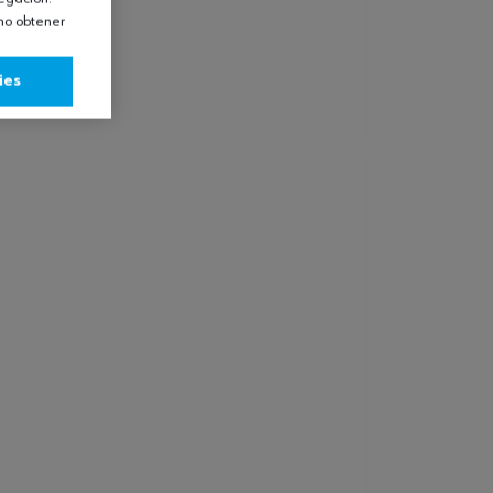
omo obtener
ies