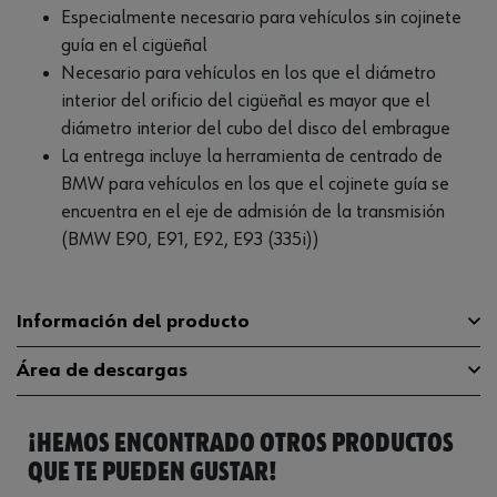
Especialmente necesario para vehículos sin cojinete
guía en el cigüeñal
Necesario para vehículos en los que el diámetro
interior del orificio del cigüeñal es mayor que el
diámetro interior del cubo del disco del embrague
La entrega incluye la herramienta de centrado de
BMW para vehículos en los que el cojinete guía se
encuentra en el eje de admisión de la transmisión
(BMW E90, E91, E92, E93 (335i))
Información del producto
Área de descargas
Longitud
500 mm
¡HEMOS ENCONTRADO OTROS PRODUCTOS
Anchura
400 mm
Catálogo General
1952003050
QUE TE PUEDEN GUSTAR!
Código del sistema armonizado
8205.59.80