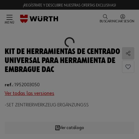
¡REGÍSTRATE Y DESCUBRE NUESTRAS OFERTAS EXCLUSIVAS!
BUSCAR
INICIAR SESIÓN
MENÚ
Loading...
KIT DE HERRAMIENTAS DE CENTRADO
Comp
UNIVERSAL PARA HERRAMIENTA DE
EMBRAGUE DAC
ref.
:
1952003050
Ver todas las versiones
-SET ZENTRIERWERKZEUG ERGÄNZUNGSS
Loading...
Ver catálogo