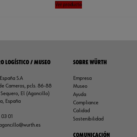
Ver producto
O LOGÍSTICO / MUSEO
SOBRE WÜRTH
España S.A
Empresa
de Cameros, pcls. 86-88
Museo
Sequero, El (Agoncillo)
Ayuda
ja, España
Compliance
Calidad
 03 01
Sostenibilidad
agoncillo@wurth.es
COMUNICACIÓN