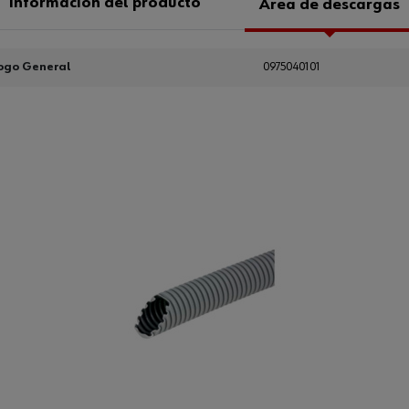
Información del producto
Área de descargas
ogo General
0975040101