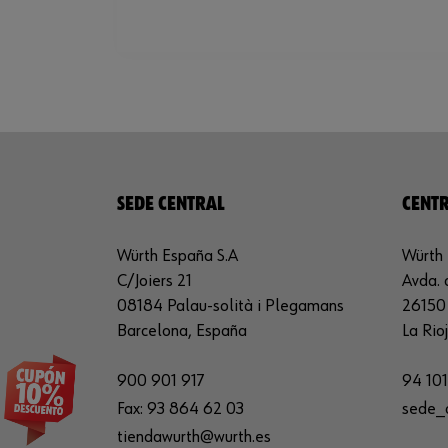
SEDE CENTRAL
CENTR
Würth España S.A
Würth 
C/Joiers 21
Avda. 
08184 Palau-solità i Plegamans
26150 
Barcelona, España
La Rio
900 901 917
94 101
Fax:
93 864 62 03
sede_
tiendawurth@wurth.es