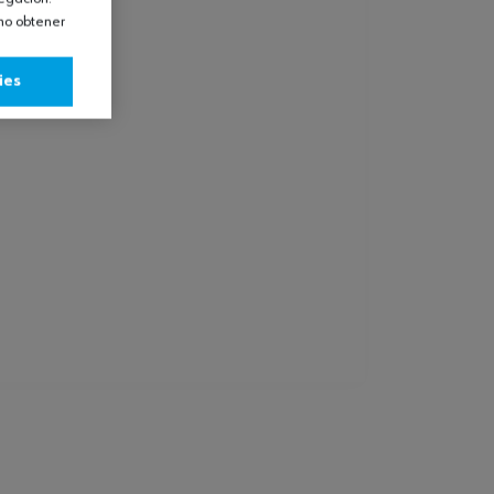
omo obtener
ies