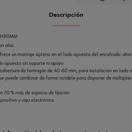
Descripción
CANTIDAD
UE
-H90MM
on alas
, ofrece un montaje óptimo en el lado opuesto del encofrado: aho
do opuesto sin soporte ni apoyo
a cobertura de hormigón de 40-60 mm, para instalación en lad
, se puede combinar de forma estable para disponer de múltiple
 70 % más de espacio de fijación
positivo y caja electrónica