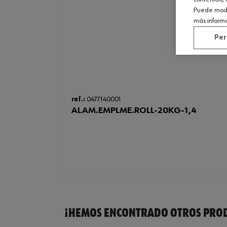
Puede modif
más inform
Per
ref.:
0477140001
ALAM.EMPLME.ROLL-20KG-1,4
¡HEMOS ENCONTRADO OTROS PROD