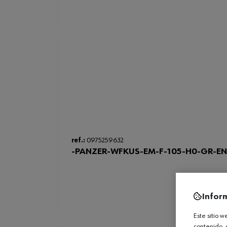
ref.:
0975259632
-PANZER-WFKUS-EM-F-105-H0-GR-EN
Infor
Este sitio 
contenido, 