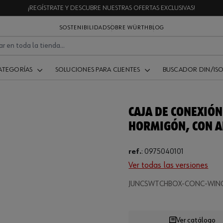
¡REGÍSTRATE Y DESCUBRE NUESTRAS OFERTAS EXCLUSIVAS!
SOSTENIBILIDAD
SOBRE WÜRTH
BLOG
ATEGORÍAS
SOLUCIONES PARA CLIENTES
BUSCADOR DIN/IS
CAJA DE CONEXIÓN
HORMIGÓN, CON A
ref.
:
0975040101
Ver todas las versiones
Loading...
JUNCSWTCHBOX-CONC-WIN
Ver catálogo