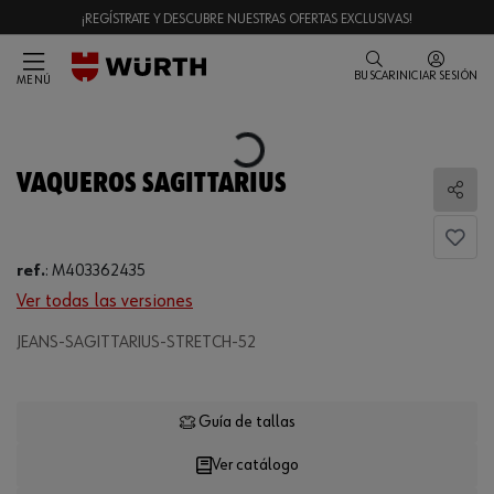
¡REGÍSTRATE Y DESCUBRE NUESTRAS OFERTAS EXCLUSIVAS!
BUSCAR
INICIAR SESIÓN
MENÚ
Loading...
VAQUEROS SAGITTARIUS
Comp
ref.
:
M403362435
Ver todas las versiones
JEANS-SAGITTARIUS-STRETCH-52
Loading...
Guía de tallas
Ver catálogo
CANTIDAD
UE