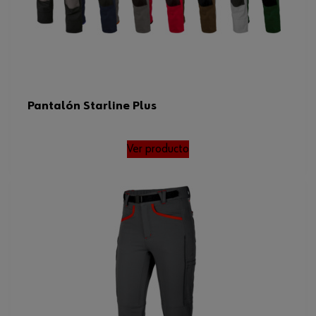
Tamaño FR/ES/PT/BE
52
Tamaño de confección GB
42
Estándar EN
14404
Peso del producto (por artículo)
700.000 g
Pantalón Starline Plus
Normas
EN 14404
Ver producto