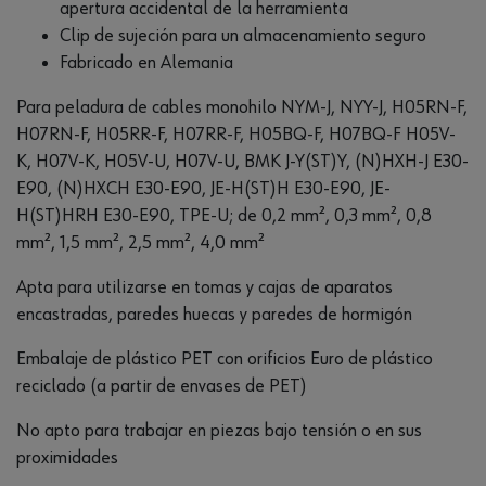
apertura accidental de la herramienta
Clip de sujeción para un almacenamiento seguro
Fabricado en Alemania
Para peladura de cables monohilo NYM-J, NYY-J, H05RN-F,
H07RN-F, H05RR-F, H07RR-F, H05BQ-F, H07BQ-F H05V-
K, H07V-K, H05V-U, H07V-U, BMK J-Y(ST)Y, (N)HXH-J E30-
E90, (N)HXCH E30-E90, JE-H(ST)H E30-E90, JE-
H(ST)HRH E30-E90, TPE-U; de 0,2 mm², 0,3 mm², 0,8
mm², 1,5 mm², 2,5 mm², 4,0 mm²
Apta para utilizarse en tomas y cajas de aparatos
encastradas, paredes huecas y paredes de hormigón
Embalaje de plástico PET con orificios Euro de plástico
reciclado (a partir de envases de PET)
No apto para trabajar en piezas bajo tensión o en sus
proximidades