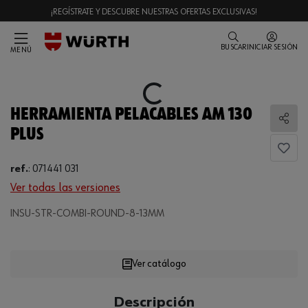
¡REGÍSTRATE Y DESCUBRE NUESTRAS OFERTAS EXCLUSIVAS!
BUSCAR
INICIAR SESIÓN
MENÚ
Loading...
HERRAMIENTA PELACABLES AM 130
Comp
PLUS
ref.
:
071441 031
Ver todas las versiones
Loading...
INSU-STR-COMBI-ROUND-8-13MM
Ver catálogo
CANTIDAD
Descripción
UE