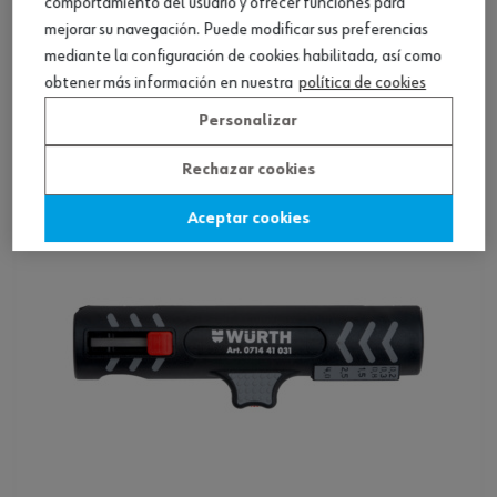
comportamiento del usuario y ofrecer funciones para
mejorar su navegación. Puede modificar sus preferencias
Herramienta pelacables para cable coaxial
mediante la configuración de cookies habilitada, así como
obtener más información en nuestra
política de cookies
Ver producto
Personalizar
Rechazar cookies
Aceptar cookies