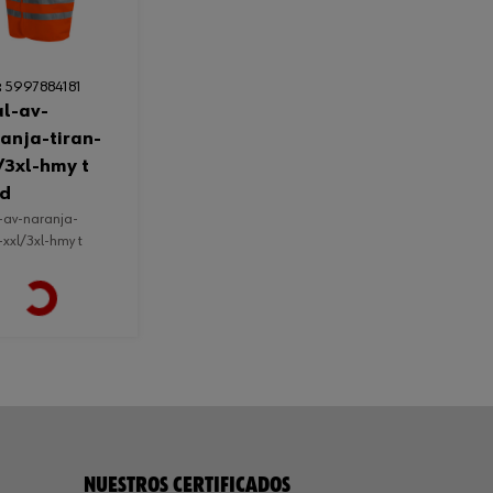
:
5997884181
anja-tiran-
/3xl-hmy t
ad
-xxl/3xl-hmy t
Loading...
NUESTROS CERTIFICADOS