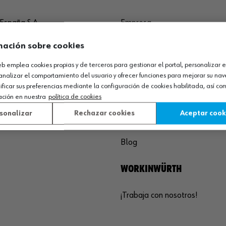
España S.A
Empresa
de Cameros, pcls. 86-88
Museo
mación sobre cookies
Sequero, El (Agoncillo)
Ayuda
ja, España
Compliance
web emplea cookies propias y de terceros para gestionar el portal, personalizar e
Calidad
analizar el comportamiento del usuario y ofrecer funciones para mejorar su na
 03 01
icar sus preferencias mediante la configuración de cookies habilitada, así c
Sostenibilidad
ación en nuestra
política de cookies
agoncillo@wurth.es
sonalizar
Rechazar cookies
Aceptar cook
COMUNICACIÓN
Blog
WORKINWÜRTH
¡Trabaja con nosotros!