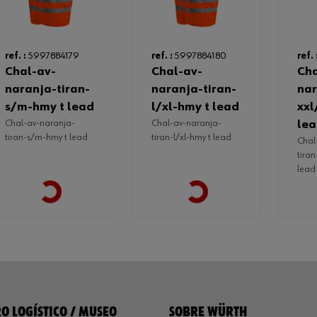
ref. :
5997884179
ref. :
5997884180
ref. 
chal-av-
chal-av-
chal-av-
naranja-tiran-
naranja-tiran-
nar
s/m-hmy t lead
l/xl-hmy t lead
xxl
chal-av-naranja-
chal-av-naranja-
le
tiran-s/m-hmy t lead
tiran-l/xl-hmy t lead
chal-av-naranja-
tiran
lead
Loading...
Loading...
O LOGÍSTICO / MUSEO
SOBRE WÜRTH