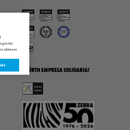
l
vegación.
omo obtener
ies
¡WÜRTH EMPRESA SOLIDARIA!