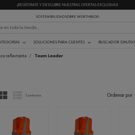
¡REGÍSTRATE Y DESCUBRE NUESTRAS OFERTAS EXCLUSIVAS!
SOSTENIBILIDAD
SOBRE WÜRTH
BLOG
ATEGORÍAS
SOLUCIONES PARA CLIENTES
BUSCADOR DIN/IS
co reflectante
Team Leader
PARRILLA
LISTA
Ordenar por
3 productos